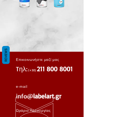
REVIEWS
Επικοινωνήστε μαζί μας
Tηλ:
211 800 8001
(+30)
e-mail
info@
labelart.gr
Ωράριο Λειτουργίας