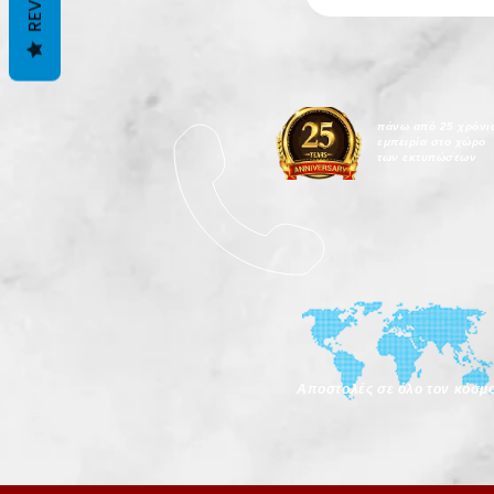
πάνω
από
25 χρόνι
εμπειρία
στο χώρο
των εκτυπώσεων
Αποστολές σε όλο τον κόσμ