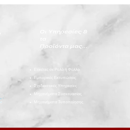
Οι Υπηρεσίες
&
α
τα
Προϊόντα μας...
Ετικέτες σε Ρολό ή Φύλλο
Εμπορικές Εκτυπώσεις
Σχεδιαστικές Υπηρεσίες
Μηχανήματα Συσκευασίας
Μηχανήματα Τυποποίησης
ο!